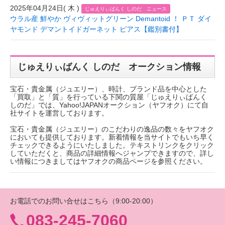
2025年04月24日( 木 )
じゅえりぃばんく しのだ ニュース
ウラル産 鮮やか ヴィヴィットグリーン Demantoid ！ ＰＴ ダイ
ヤモンド デマントイドガーネット ピアス【鑑別書付】
じゅえりぃばんく しのだ オークション情報
宝石・貴金属（ジュエリー）、時計、ブランド品を中心とした
「買取」と「質」を行っている下関の質屋「じゅえりぃばんく
しのだ」では、Yahoo!JAPANオークション（ヤフオク）にて自
社サイトを運営しております。
宝石・貴金属（ジュエリー）のこだわりの逸品の数々をヤフオク
においても提供しております。新着情報を当サイトでもいち早く
チェックできるようにいたしました。テキストリンクをクリック
していただくと、商品の詳細情報へジャンプできますので、詳し
い情報につきましてはヤフオクの商品ページを参照ください。
お電話でのお問い合せはこちら（9:00-20:00）
083-245-7060