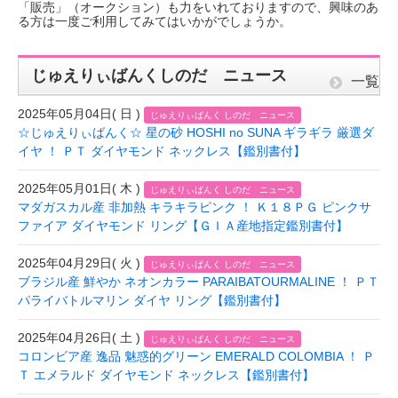
「販売」（オークション）も力をいれておりますので、興味のあ
る方は一度ご利用してみてはいかがでしょうか。
じゅえりぃばんくしのだ ニュース
一覧
2025年05月04日( 日 )
じゅえりぃばんく しのだ ニュース
☆じゅえりぃばんく☆ 星の砂 HOSHI no SUNA ギラギラ 厳選ダ
イヤ ！ ＰＴ ダイヤモンド ネックレス【鑑別書付】
2025年05月01日( 木 )
じゅえりぃばんく しのだ ニュース
マダガスカル産 非加熱 キラキラピンク ！ Ｋ１８ＰＧ ピンクサ
ファイア ダイヤモンド リング【ＧＩＡ産地指定鑑別書付】
2025年04月29日( 火 )
じゅえりぃばんく しのだ ニュース
ブラジル産 鮮やか ネオンカラー PARAIBATOURMALINE ！ ＰＴ
パライバトルマリン ダイヤ リング【鑑別書付】
2025年04月26日( 土 )
じゅえりぃばんく しのだ ニュース
コロンビア産 逸品 魅惑的グリーン EMERALD COLOMBIA ！ Ｐ
Ｔ エメラルド ダイヤモンド ネックレス【鑑別書付】