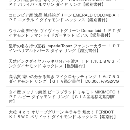
ＰＴ パライバトルマリン ダイヤ リング【鑑別書付】
コロンビア産 逸品 魅惑的グリーン EMERALD COLOMBIA ！
ＰＴ エメラルド ダイヤモンド ネックレス【鑑別書付】
ウラル産 鮮やか ヴィヴィットグリーン Demantoid ！ ＰＴ ダ
イヤモンド デマントイドガーネット ピアス【鑑別書付】
皇帝の名を持つ宝石 ImperialTopaz ファンシーカラー ！ ＰＴ
インペリアルトパーズ ダイヤ リング【鑑別書付】
天然ピンクダイヤ ハッキリ分かる濃さ ！ ＰＴ/Ｋ１８ＷＧ ピ
ンクダイヤモンド ネックレス【鑑別書付】
高品質 違いの分かる輝き マイクロセッティング ！ Au７５０
ダイヤモンド リング 【ＧＩＡ鑑定書付】 D0.30ct F/VS2/VG
タイ産 メッチャ綺麗 ビーフブラッド ミキモト MIKIMOTO ！
ＰＴ ルビー ダイヤモンド リング 【ＧＩＡ産地指定鑑別書
付】
大粒 ４ｃｔ オリーブグリーン キラキラ 煌めく PERIDOT ！
Ｋ１８ＷＧ ペリドット ダイヤモンド ネックレス【鑑別付】