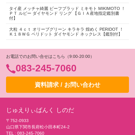
タイ産 メッチャ綺麗 ビーフブラッド ミキモト MIKIMOTO ！
ＰＴ ルビー ダイヤモンド リング 【ＧＩＡ産地指定鑑別書
付】
大粒 ４ｃｔ オリーブグリーン キラキラ 煌めく PERIDOT ！
Ｋ１８ＷＧ ペリドット ダイヤモンド ネックレス【鑑別付】
お電話でのお問い合せはこちら（9:00-20:00）
083-245-7060
資料請求 / お問い合わせ
じゅえりぃばんく しのだ
〒752-0933
山口県下関市長府松小田本町24-2
TEL :
083-245-7060