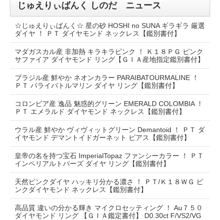
じゅえりぃばんく しのだ ニュース
☆じゅえりぃばんく☆ 星の砂 HOSHI no SUNA ギラギラ 厳選
ダイヤ ！ ＰＴ ダイヤモンド ネックレス【鑑別書付】
マダガスカル産 非加熱 キラキラピンク ！ Ｋ１８ＰＧ ピンク
サファイア ダイヤモンド リング【ＧＩＡ産地指定鑑別書付】
ブラジル産 鮮やか ネオンカラー PARAIBATOURMALINE ！
ＰＴ パライバトルマリン ダイヤ リング【鑑別書付】
コロンビア産 逸品 魅惑的グリーン EMERALD COLOMBIA ！
ＰＴ エメラルド ダイヤモンド ネックレス【鑑別書付】
ウラル産 鮮やか ヴィヴィットグリーン Demantoid ！ ＰＴ ダ
イヤモンド デマントイドガーネット ピアス【鑑別書付】
皇帝の名を持つ宝石 ImperialTopaz ファンシーカラー ！ ＰＴ
インペリアルトパーズ ダイヤ リング【鑑別書付】
天然ピンクダイヤ ハッキリ分かる濃さ ！ ＰＴ/Ｋ１８ＷＧ ピ
ンクダイヤモンド ネックレス【鑑別書付】
高品質 違いの分かる輝き マイクロセッティング ！ Au７５０
ダイヤモンド リング 【ＧＩＡ鑑定書付】 D0.30ct F/VS2/VG