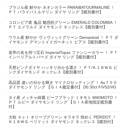
ブラジル産 鮮やか ネオンカラー PARAIBATOURMALINE ！
ＰＴ パライバトルマリン ダイヤ リング【鑑別書付】
コロンビア産 逸品 魅惑的グリーン EMERALD COLOMBIA ！
ＰＴ エメラルド ダイヤモンド ネックレス【鑑別書付】
ウラル産 鮮やか ヴィヴィットグリーン Demantoid ！ ＰＴ ダ
イヤモンド デマントイドガーネット ピアス【鑑別書付】
皇帝の名を持つ宝石 ImperialTopaz ファンシーカラー ！ ＰＴ
インペリアルトパーズ ダイヤ リング【鑑別書付】
天然ピンクダイヤ ハッキリ分かる濃さ ！ ＰＴ/Ｋ１８ＷＧ ピ
ンクダイヤモンド ネックレス【鑑別書付】
高品質 違いの分かる輝き マイクロセッティング ！ Au７５０
ダイヤモンド リング 【ＧＩＡ鑑定書付】 D0.30ct F/VS2/VG
タイ産 メッチャ綺麗 ビーフブラッド ミキモト MIKIMOTO ！
ＰＴ ルビー ダイヤモンド リング 【ＧＩＡ産地指定鑑別書
付】
大粒 ４ｃｔ オリーブグリーン キラキラ 煌めく PERIDOT ！
Ｋ１８ＷＧ ペリドット ダイヤモンド ネックレス【鑑別付】