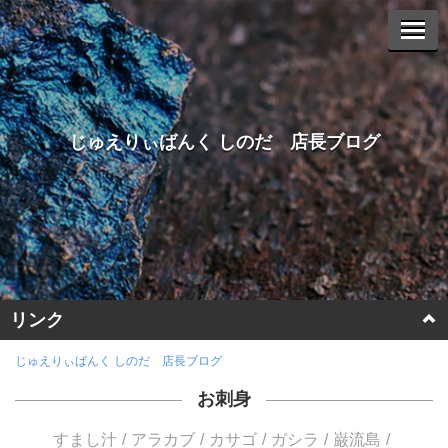
じゅえりぃばんく しのだ 店長ブログ
リンク
ホームページに戻る
じゅえりぃばんく しのだ 店長ブログ
お刺身
ヤフーオークションへ
すまし汁
アラカブ
カサゴ
ガシラ
巌流島