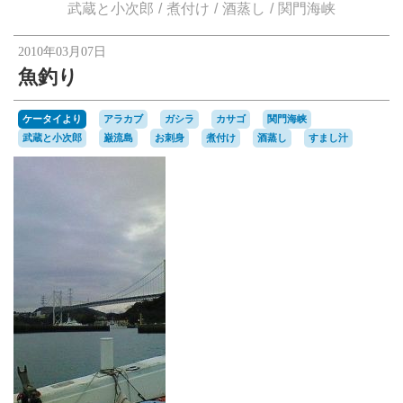
楽天オークションへ
武蔵と小次郎
煮付け
酒蒸し
関門海峡
2010年03月07日
魚釣り
ケータイより
アラカブ
ガシラ
カサゴ
関門海峡
武蔵と小次郎
巌流島
お刺身
煮付け
酒蒸し
すまし汁