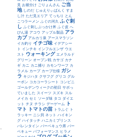
ご当
見
お裾分け
ごりょんさん
地
しのだ
じゅえりぃばんく
すま
＾
し汁
ただ見エリア
てっちり
とん
ふぐ刺
こつラーメン
ふぐの河久
し
ふぐ刺しぶっかけ丼
ふぐ皮
へ
アラ
びん湯
アコウ
アップル製品
カブ
アルカリ泉
アースマラソン
イチゴ味
イカ釣り
イデアシー
ト
インチキ
インフルエンザ
ウエ
ウォーキング
スト
エメラルド
グリーン
オープン戦
カサゴ
カナ
ギ
カニ
カニ捕り
カモンワーフ
カ
ガシ
ラメル
カープ
カープ仕様
ラ
キジハタ
クサフグ
グリコ
グル
ーポン
コカコーラシート
コンビニ
ゴールデンウィークの初日
サボっ
ていました
スイーツ
スズキ
スル
メイカ
セミ
ソーダ味
タコ
ダイエ
ト
ット
チヌ
チラシ
デーゲーム
マト
トマトの苗
トラふぐ
ト
ラッキー
ニシ貝
ネット
ハイキン
グ
ハイタッチ
ハニカミプリンス
バレンタイン
バーベキュウ席
バー
ベキュー
パフォーマンス
ヒラメ
ブログ
プッチン