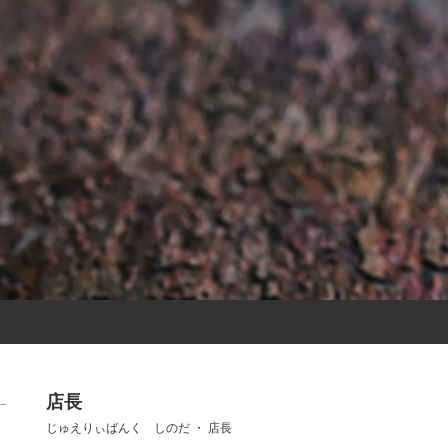
店長
じゅえりぃばんく しのだ ・ 店長