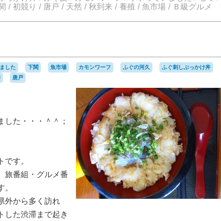
関
初競り
唐戸
天然
秋到来
養殖
魚市場
Ｂ級グルメ
ました
下関
魚市場
カモンワーフ
ふぐの河久
ふぐ刺しぶっかけ丼
酢
唐戸
ました・・・＾＾；
トです。
、旅番組・グルメ番
す。
県外から多く訪れ
トした渋滞まで起き