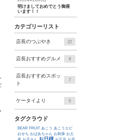
2011年01月05日
明けましておめでとう御座
います！！
カテゴリーリスト
店長のつぶやき
22
店長おすすめグルメ
8
店長おすすめスポッ
ん
7
ト
だ
ケータイより
5
っ
タグクラウド
BEAR
FRUIT
あこう
あこうエビ
おせち
おばあちゃん
お刺身
お土
お日様
産
お子さん
お正月
お花