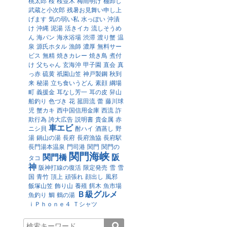
桃太郎
桜
桜並木
梅雨明け
棚卸し
武蔵と小次郎
残暑お見舞い申し上
げます
気の弱い私
水っぽい
沖漬
け
沖縄
泥湯
活きイカ
流しそうめ
ん
海パン
海水浴場
渋滞
渡り蟹
温
泉
源氏ホタル
漁師
濃厚
無料サー
ビス
無精
焼きカレー
焼き鳥
煮付
け
父ちゃん
玄海沖
甲子園
直会
真
っ赤
硫黄
祇園山笠
神戸製鋼
秋到
来
秘湯
立ち食いうどん
素顔
綱場
町
義援金
耳なし芳一
耳の皮
舁山
船釣り
色づき
花
菰田流
蕾
藤川球
児
蟹カキ
西中国信用金庫
西流
詐
欺行為
誇大広告
説明書
貴金属
赤
車エビ
ニシ貝
酎ハイ
酒蒸し
野
湯
鍋山の湯
長府
長府漁協
長府駅
長門湯本温泉
門司港
関門
関門の
関門海峡
関門橋
阪
タコ
神
阪神打線の復活
限定発売
雪
雪
国
青竹
頂上
頑張れ
顔出し
風邪
飯塚山笠
飾り山
養殖
餌木
魚市場
Ｂ級グルメ
魚釣り
鯛
鶴の湯
ｉＰｈｏｎｅ４
Ｔシャツ