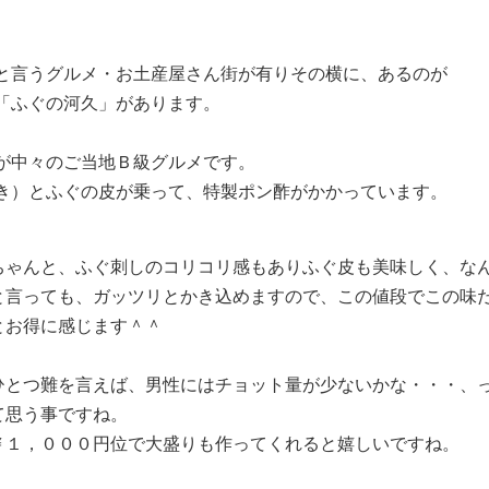
と言うグルメ・お土産屋さん街が有りその横に、あるのが
「ふぐの河久」があります。
が中々のご当地Ｂ級グルメです。
き）とふぐの皮が乗って、特製ポン酢がかかっています。
ちゃんと、ふぐ刺しのコリコリ感もありふぐ皮も美味しく、な
と言っても、ガッツリとかき込めますので、この値段でこの味
とお得に感じます＾＾
ひとつ難を言えば、男性にはチョット量が少ないかな・・・、
て思う事ですね。
￥１，０００円位で大盛りも作ってくれると嬉しいですね。