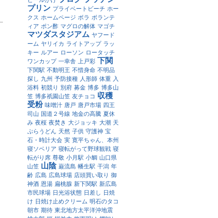
ビールかけ
プリン
プライベートビーチ
ホー
クス
ホームページ
ボラ
ボランテ
ィア
ポン酢
マグロの解体
マゴチ
マツダスタジアム
ヤフード
ーム
ヤリイカ
ライトアップ
ラッ
キー
ルアー
ローソン
ロータッチ
下関
ワンカップ
一幸舎
上戸彩
下関駅
不動明王
不惜身命
不明品
探し
九州
予防接種
人形師
体重
入
浴料
初競り
別府
募金
博多
博多山
収穫
笠
博多祇園山笠
友チョコ
受粉
味噌汁
唐戸
唐戸市場
四王
司山
国道２号線
地金の高騰
夏休
み
夜桜
夜焚き
大ジョッキ
大潮
天
ぷらうどん
天然
子供
守護神
宝
石・時計大会
実
寛平ちゃん、本州
寝ソベリア
寝転がって野球観戦
寝
転がり席
尊敬
小月駅
小鯛
山口県
山陰
山笠
巌流島
幡生駅
干潟
年
齢
広島
広島球場
店頭買い取り
御
神酒
恩湯
扁桃腺
新下関駅
新広島
市民球場
日光浴状態
日差し
日焼
け
日焼け止めクリーム
明石のタコ
朝市
期待
東北地方太平洋沖地震