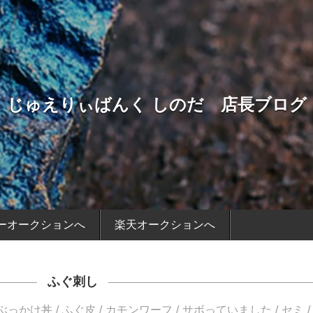
じゅえりぃばんく しのだ 店長ブログ
ーオークションへ
楽天オークションへ
ふぐ刺し
ぶっかけ丼
ふぐ皮
カモンワーフ
サボっていました
セミ