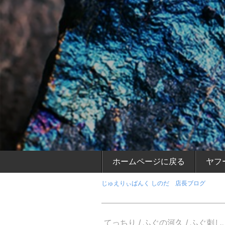
ホームページに戻る
ヤフ
じゅえりぃばんく しのだ 店長ブログ
てっちり
ふぐの河久
ふぐ刺し