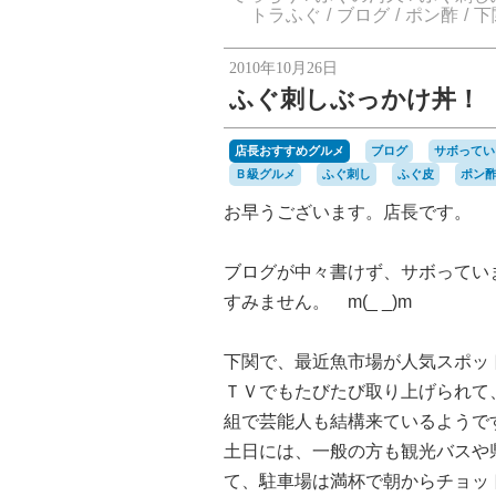
トラふぐ
ブログ
ポン酢
下
2010年10月26日
ふぐ刺しぶっかけ丼！
店長おすすめグルメ
ブログ
サボってい
Ｂ級グルメ
ふぐ刺し
ふぐ皮
ポン
お早うございます。店長です。
ブログが中々書けず、サボってい
すみません。 m(_ _)m
下関で、最近魚市場が人気スポッ
ＴＶでもたびたび取り上げられて
組で芸能人も結構来ているようで
土日には、一般の方も観光バスや
て、駐車場は満杯で朝からチョッ