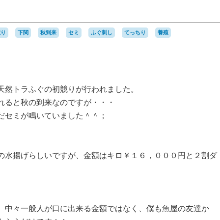
！
競り
下関
秋到来
セミ
ふぐ刺し
てっちり
養殖
天然トラふぐの初競りが行われました。
れると秋の到来なのですが・・・
だセミが鳴いていました＾＾；
の水揚げらしいですが、金額はキロ￥１６，０００円と２割ダ
、中々一般人が口に出来る金額ではなく、僕も魚屋の友達か