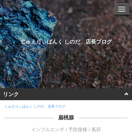
じゅえりぃばんく しのだ 店長ブログ
リンク
ホームページに戻る
じゅえりぃばんく しのだ 店長ブログ
扁桃腺
ヤフーオークションへ
インフルエンザ
予防接種
風邪