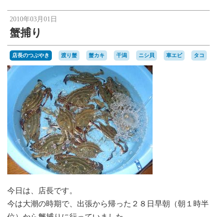
楽天オークションへ
2010年03月01日
蟹捕り
店長のつぶやき
渡り蟹
蟹カキ
干潟
ニシ貝
車エビ
タコ
今日は、店長です。
今は大潮の時期で、出張から帰った２８日早朝（朝１時半
位）から蟹捕りに行っていました。