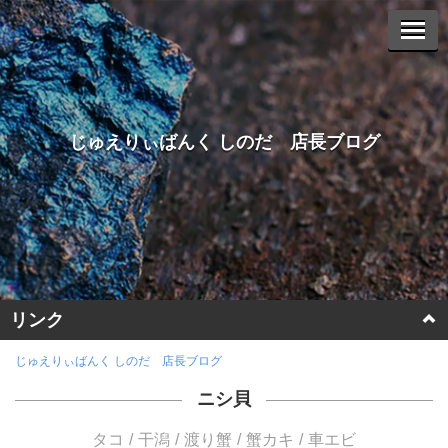
じゅえりぃばんく しのだ 店長ブログ
リンク
ホームページに戻る
じゅえりぃばんく しのだ 店長ブログ
ニシ貝
ヤフーオークションへ
タコ
干潟
渡り蟹
蟹カキ
車エビ