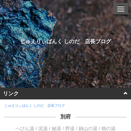
じゅえりぃばんく しのだ 店長ブログ
リンク
ホームページに戻る
じゅえりぃばんく しのだ 店長ブログ
別府
ヤフーオークションへ
へびん湯
泥湯
秘湯
野湯
鍋山の湯
鶴の湯