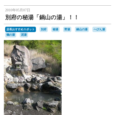
楽天オークションへ
2010年05月07日
別府の秘湯「鍋山の湯」！！
店長おすすめスポット
別府
秘湯
野湯
鍋山の湯
へびん湯
鶴の湯
泥湯