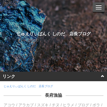
じゅえりぃばんく しのだ 店長ブログ
リンク
ホームページに戻る
じゅえりぃばんく しのだ 店長ブログ
長府漁協
ヤフーオークションへ
アコウ
アラカブ
スズキ
チヌ
ヒラメ
ブログ
ボラ