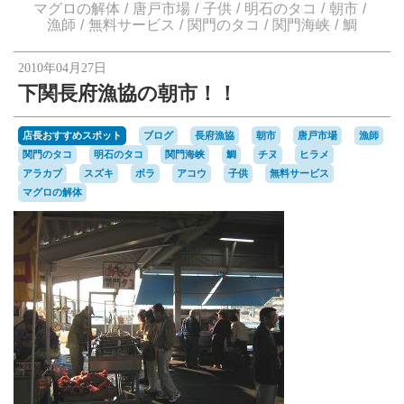
楽天オークションへ
マグロの解体
唐戸市場
子供
明石のタコ
朝市
漁師
無料サービス
関門のタコ
関門海峡
鯛
2010年04月27日
下関長府漁協の朝市！！
店長おすすめスポット
ブログ
長府漁協
朝市
唐戸市場
漁師
関門のタコ
明石のタコ
関門海峡
鯛
チヌ
ヒラメ
アラカブ
スズキ
ボラ
アコウ
子供
無料サービス
マグロの解体