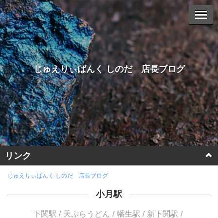
じゅえりぃばんく しのだ 店長ブログ
リンク
ホームページに戻る
じゅえりぃばんく しのだ 店長ブログ
小月駅
ヤフーオークションへ
下関駅
天ぷらうどん
幡生駅
新下関駅