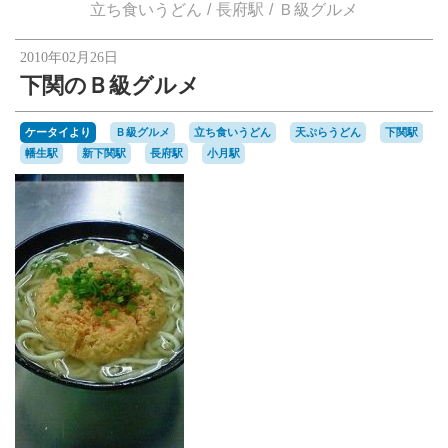
楽天オークションへ
立ち食いうどん
長府駅
Ｂ級グルメ
2010年02月26日
下関のＢ級グルメ
ケータイより
Ｂ級グルメ
立ち食いうどん
天ぷらうどん
下関駅
幡生駅
新下関駅
長府駅
小月駅