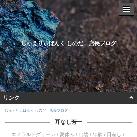
じゅえりぃばんく しのだ 店長ブログ
リンク
ホームページに戻る
じゅえりぃばんく しのだ 店長ブログ
耳なし芳一
ヤフーオークションへ
エメラルドグリーン
夏休み
山陰
年齢
日差し