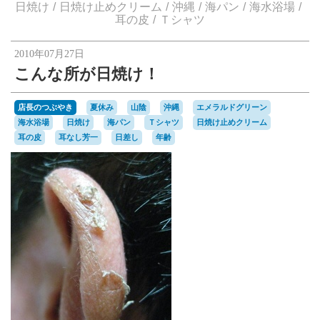
楽天オークションへ
日焼け
日焼け止めクリーム
沖縄
海パン
海水浴場
耳の皮
Ｔシャツ
2010年07月27日
こんな所が日焼け！
店長のつぶやき
夏休み
山陰
沖縄
エメラルドグリーン
海水浴場
日焼け
海パン
Ｔシャツ
日焼け止めクリーム
耳の皮
耳なし芳一
日差し
年齢