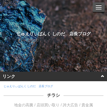
じゅえりぃばんく しのだ 店長ブログ
リンク
ホームページに戻る
じゅえりぃばんく しのだ 店長ブログ
チラシ
ヤフーオークションへ
地金の高騰
店頭買い取り
誇大広告
貴金属