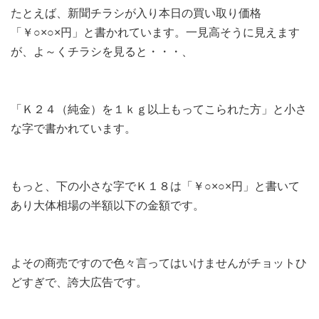
たとえば、新聞チラシが入り本日の買い取り価格
「￥○×○×円」と書かれています。一見高そうに見えます
が、よ～くチラシを見ると・・・、
「Ｋ２４（純金）を１ｋｇ以上もってこられた方」と小さ
な字で書かれています。
もっと、下の小さな字でＫ１８は「￥○×○×円」と書いて
あり大体相場の半額以下の金額です。
よその商売ですので色々言ってはいけませんがチョットひ
どすぎで、誇大広告です。