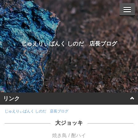
じゅえりぃばんく しのだ 店長ブログ
リンク
ホームページに戻る
じゅえりぃばんく しのだ 店長ブログ
大ジョッキ
ヤフーオークションへ
焼き鳥
酎ハイ