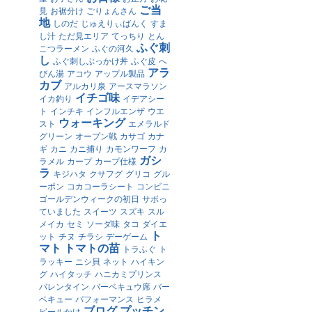
ご当
見
お裾分け
ごりょんさん
地
しのだ
じゅえりぃばんく
すま
し汁
ただ見エリア
てっちり
とん
ふぐ刺
こつラーメン
ふぐの河久
し
ふぐ刺しぶっかけ丼
ふぐ皮
へ
アラ
びん湯
アコウ
アップル製品
カブ
アルカリ泉
アースマラソン
イチゴ味
イカ釣り
イデアシー
ト
インチキ
インフルエンザ
ウエ
ウォーキング
スト
エメラルド
グリーン
オープン戦
カサゴ
カナ
ギ
カニ
カニ捕り
カモンワーフ
カ
ガシ
ラメル
カープ
カープ仕様
ラ
キジハタ
クサフグ
グリコ
グル
ーポン
コカコーラシート
コンビニ
ゴールデンウィークの初日
サボっ
ていました
スイーツ
スズキ
スル
メイカ
セミ
ソーダ味
タコ
ダイエ
ト
ット
チヌ
チラシ
デーゲーム
マト
トマトの苗
トラふぐ
ト
ラッキー
ニシ貝
ネット
ハイキン
グ
ハイタッチ
ハニカミプリンス
バレンタイン
バーベキュウ席
バー
ベキュー
パフォーマンス
ヒラメ
ブログ
プッチン