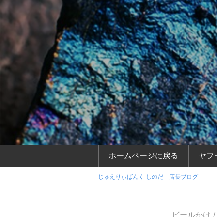
ホームページに戻る
ヤフ
じゅえりぃばんく しのだ 店長ブログ
ビールかけ