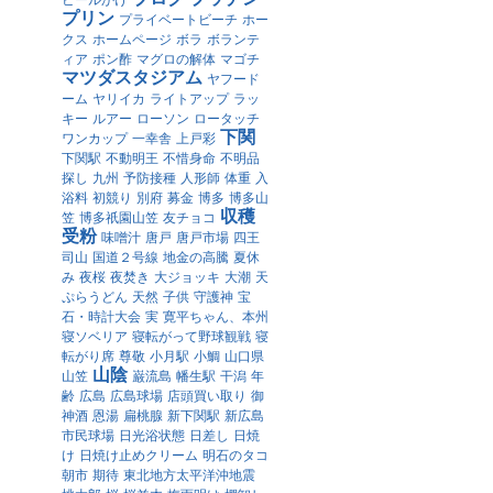
ビールかけ
プリン
プライベートビーチ
ホー
クス
ホームページ
ボラ
ボランテ
ィア
ポン酢
マグロの解体
マゴチ
マツダスタジアム
ヤフード
ーム
ヤリイカ
ライトアップ
ラッ
キー
ルアー
ローソン
ロータッチ
下関
ワンカップ
一幸舎
上戸彩
下関駅
不動明王
不惜身命
不明品
探し
九州
予防接種
人形師
体重
入
浴料
初競り
別府
募金
博多
博多山
収穫
笠
博多祇園山笠
友チョコ
受粉
味噌汁
唐戸
唐戸市場
四王
司山
国道２号線
地金の高騰
夏休
み
夜桜
夜焚き
大ジョッキ
大潮
天
ぷらうどん
天然
子供
守護神
宝
石・時計大会
実
寛平ちゃん、本州
寝ソベリア
寝転がって野球観戦
寝
転がり席
尊敬
小月駅
小鯛
山口県
山陰
山笠
巌流島
幡生駅
干潟
年
齢
広島
広島球場
店頭買い取り
御
神酒
恩湯
扁桃腺
新下関駅
新広島
市民球場
日光浴状態
日差し
日焼
け
日焼け止めクリーム
明石のタコ
朝市
期待
東北地方太平洋沖地震