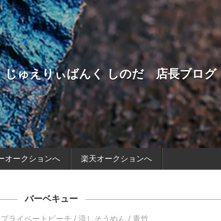
じゅえりぃばんく しのだ 店長ブログ
ーオークションへ
楽天オークションへ
バーベキュー
プライベートビーチ
流しそうめん
青竹