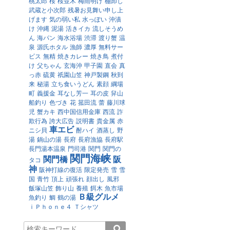
桃太郎
桜
桜並木
梅雨明け
棚卸し
武蔵と小次郎
残暑お見舞い申し上
げます
気の弱い私
水っぽい
沖漬
け
沖縄
泥湯
活きイカ
流しそうめ
ん
海パン
海水浴場
渋滞
渡り蟹
温
泉
源氏ホタル
漁師
濃厚
無料サー
ビス
無精
焼きカレー
焼き鳥
煮付
け
父ちゃん
玄海沖
甲子園
直会
真
っ赤
硫黄
祇園山笠
神戸製鋼
秋到
来
秘湯
立ち食いうどん
素顔
綱場
町
義援金
耳なし芳一
耳の皮
舁山
船釣り
色づき
花
菰田流
蕾
藤川球
児
蟹カキ
西中国信用金庫
西流
詐
欺行為
誇大広告
説明書
貴金属
赤
車エビ
ニシ貝
酎ハイ
酒蒸し
野
湯
鍋山の湯
長府
長府漁協
長府駅
長門湯本温泉
門司港
関門
関門の
関門海峡
関門橋
阪
タコ
神
阪神打線の復活
限定発売
雪
雪
国
青竹
頂上
頑張れ
顔出し
風邪
飯塚山笠
飾り山
養殖
餌木
魚市場
Ｂ級グルメ
魚釣り
鯛
鶴の湯
ｉＰｈｏｎｅ４
Ｔシャツ