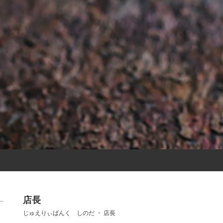
店長
じゅえりぃばんく しのだ ・ 店長