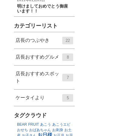
2011年01月05日
明けましておめでとう御座
います！！
カテゴリーリスト
店長のつぶやき
22
店長おすすめグルメ
8
店長おすすめスポッ
7
ト
ケータイより
5
タグクラウド
BEAR
FRUIT
あこう
あこうエビ
おせち
おばあちゃん
お刺身
お土
お日様
産
お子さん
お正月
お花