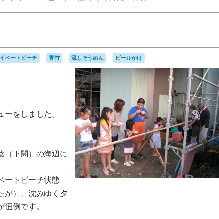
イベートビーチ
青竹
流しそうめん
ビールかけ
ューをしました。
陰（下関）の海辺に
ベートビーチ状態
たが）、沈みゆく夕
が恒例です。