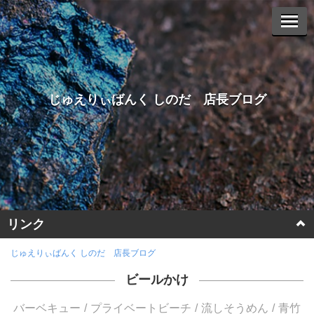
じゅえりぃばんく しのだ 店長ブログ
リンク
ホームページに戻る
じゅえりぃばんく しのだ 店長ブログ
ビールかけ
ヤフーオークションへ
バーベキュー
プライベートビーチ
流しそうめん
青竹