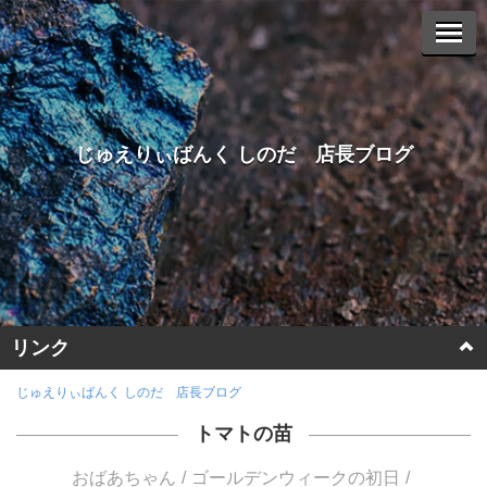
じゅえりぃばんく しのだ 店長ブログ
リンク
ホームページに戻る
じゅえりぃばんく しのだ 店長ブログ
トマトの苗
ヤフーオークションへ
おばあちゃん
ゴールデンウィークの初日