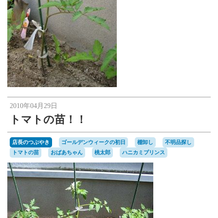
2010年04月29日
トマトの苗！！
店長のつぶやき
ゴールデンウィークの初日
棚卸し
不明品探し
トマトの苗
おばあちゃん
桃太郎
ハニカミプリンス