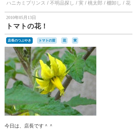
楽天オークションへ
ハニカミプリンス
不明品探し
実
桃太郎
棚卸し
花
2010年05月13日
トマトの花！
店長のつぶやき
トマトの苗
花
実
今日は、店長です＾＾