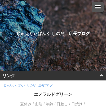
じゅえりぃばんく しのだ 店長ブログ
リンク
ホームページに戻る
じゅえりぃばんく しのだ 店長ブログ
エメラルドグリーン
ヤフーオークションへ
夏休み
山陰
年齢
日差し
日焼け