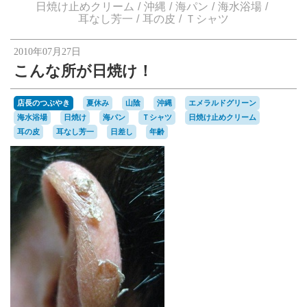
楽天オークションへ
日焼け止めクリーム
沖縄
海パン
海水浴場
耳なし芳一
耳の皮
Ｔシャツ
2010年07月27日
こんな所が日焼け！
店長のつぶやき
夏休み
山陰
沖縄
エメラルドグリーン
海水浴場
日焼け
海パン
Ｔシャツ
日焼け止めクリーム
耳の皮
耳なし芳一
日差し
年齢