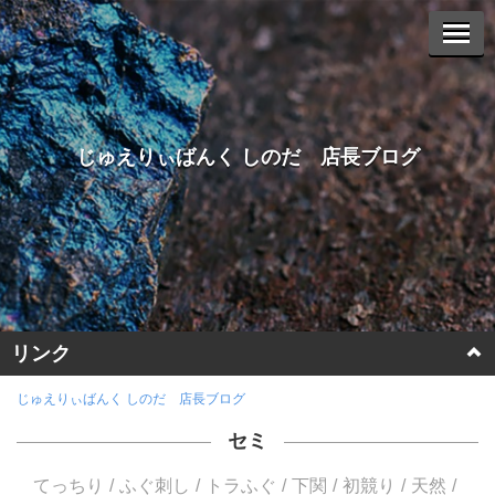
じゅえりぃばんく しのだ 店長ブログ
リンク
ホームページに戻る
じゅえりぃばんく しのだ 店長ブログ
セミ
ヤフーオークションへ
てっちり
ふぐ刺し
トラふぐ
下関
初競り
天然