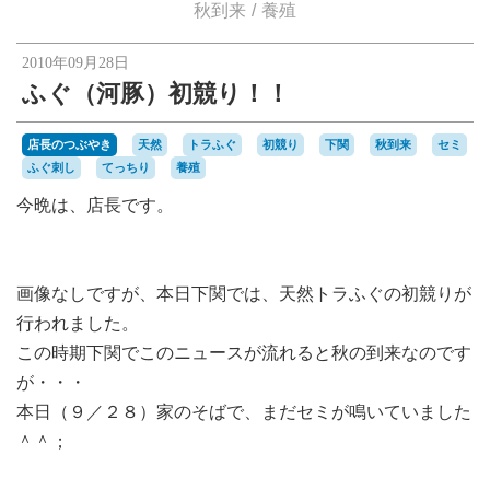
楽天オークションへ
秋到来
養殖
2010年09月28日
ふぐ（河豚）初競り！！
店長のつぶやき
天然
トラふぐ
初競り
下関
秋到来
セミ
ふぐ刺し
てっちり
養殖
今晩は、店長です。
画像なしですが、本日下関では、天然トラふぐの初競りが
行われました。
この時期下関でこのニュースが流れると秋の到来なのです
が・・・
本日（９／２８）家のそばで、まだセミが鳴いていました
＾＾；