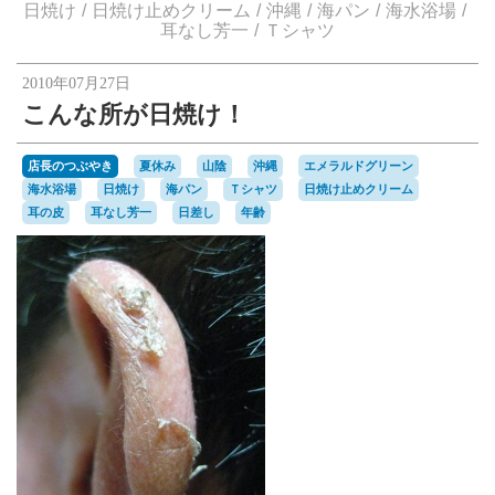
楽天オークションへ
日焼け
日焼け止めクリーム
沖縄
海パン
海水浴場
耳なし芳一
Ｔシャツ
2010年07月27日
こんな所が日焼け！
店長のつぶやき
夏休み
山陰
沖縄
エメラルドグリーン
海水浴場
日焼け
海パン
Ｔシャツ
日焼け止めクリーム
耳の皮
耳なし芳一
日差し
年齢