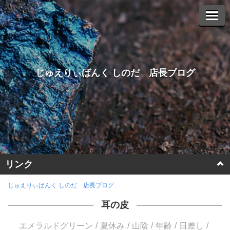
じゅえりぃばんく しのだ 店長ブログ
リンク
ホームページに戻る
じゅえりぃばんく しのだ 店長ブログ
耳の皮
ヤフーオークションへ
エメラルドグリーン
夏休み
山陰
年齢
日差し