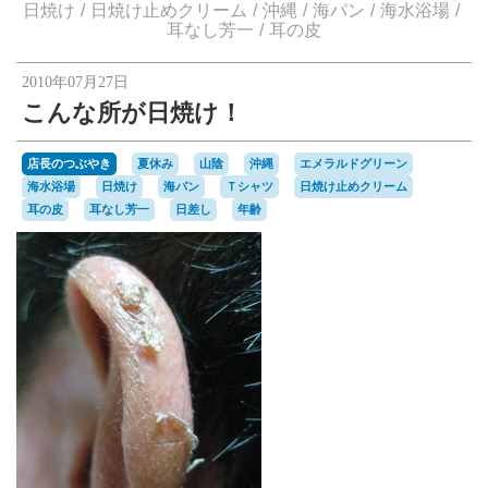
楽天オークションへ
日焼け
日焼け止めクリーム
沖縄
海パン
海水浴場
耳なし芳一
耳の皮
2010年07月27日
こんな所が日焼け！
店長のつぶやき
夏休み
山陰
沖縄
エメラルドグリーン
海水浴場
日焼け
海パン
Ｔシャツ
日焼け止めクリーム
耳の皮
耳なし芳一
日差し
年齢