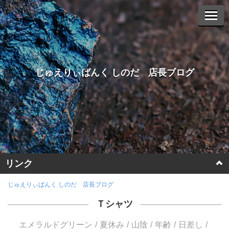
じゅえりぃばんく しのだ 店長ブログ
リンク
ホームページに戻る
じゅえりぃばんく しのだ 店長ブログ
Ｔシャツ
ヤフーオークションへ
エメラルドグリーン
夏休み
山陰
年齢
日差し