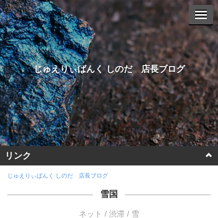
じゅえりぃばんく しのだ 店長ブログ
リンク
ホームページに戻る
じゅえりぃばんく しのだ 店長ブログ
雪国
ヤフーオークションへ
ネット
渋滞
雪