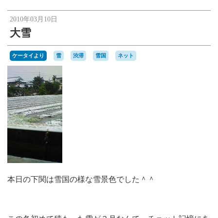
楽天オークションへ
2010年03月10日
大雪
ケータイより
雪
渋滞
雪国
ネット
本日の下関は雪国の様な雪景色でした＾＾