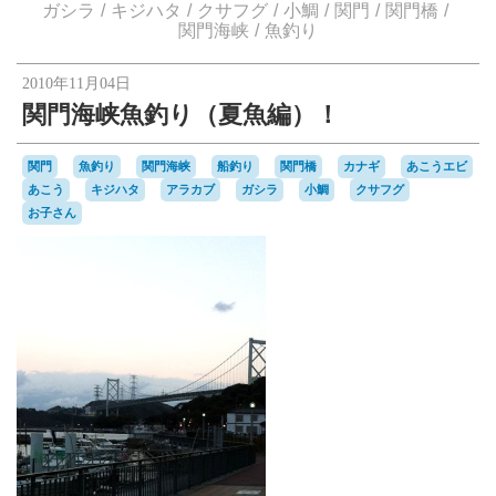
楽天オークションへ
ガシラ
キジハタ
クサフグ
小鯛
関門
関門橋
関門海峡
魚釣り
2010年11月04日
関門海峡魚釣り（夏魚編）！
関門
魚釣り
関門海峡
船釣り
関門橋
カナギ
あこうエビ
あこう
キジハタ
アラカブ
ガシラ
小鯛
クサフグ
お子さん