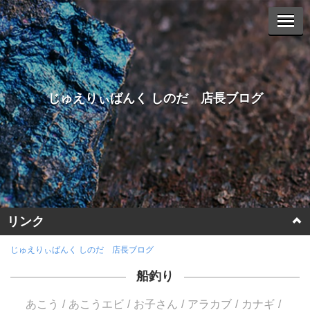
じゅえりぃばんく しのだ 店長ブログ
リンク
ホームページに戻る
じゅえりぃばんく しのだ 店長ブログ
船釣り
ヤフーオークションへ
あこう
あこうエビ
お子さん
アラカブ
カナギ