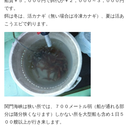
船賃￥５，０００円で餌代が￥２，０００～３，０００円
です。
餌は冬は、活カナギ（無い場合は冷凍カナギ）、夏は活あ
こうエビで釣ります。
関門海峡は狭い所では、７００メートル弱（船が通れる部
分は随分狭くなります）しかない所を大型船も含め１日５
００艘以上が行き来します。