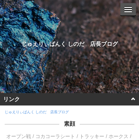
じゅえりぃばんく しのだ 店長ブログ
リンク
ホームページに戻る
じゅえりぃばんく しのだ 店長ブログ
素顔
ヤフーオークションへ
オープン戦
コカコーラシート
トラッキー
ホークス