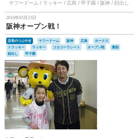
楽天オークションへ
ヤフードーム
ラッキー
広島
甲子園
阪神
顔出し
2010年03月23日
阪神オープン戦！
店長のつぶやき
ヤフードーム
阪神
広島
ホークス
トラッキー
ラッキー
コカコーラシート
オープン戦
素顔
顔出し
甲子園