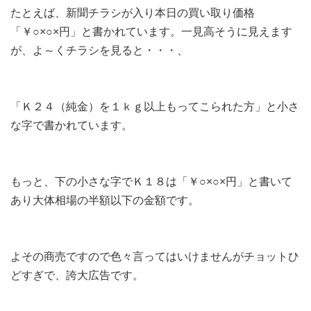
たとえば、新聞チラシが入り本日の買い取り価格
「￥○×○×円」と書かれています。一見高そうに見えます
が、よ～くチラシを見ると・・・、
「Ｋ２４（純金）を１ｋｇ以上もってこられた方」と小さ
な字で書かれています。
もっと、下の小さな字でＫ１８は「￥○×○×円」と書いて
あり大体相場の半額以下の金額です。
よその商売ですので色々言ってはいけませんがチョットひ
どすぎで、誇大広告です。