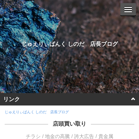
じゅえりぃばんく しのだ 店長ブログ
リンク
ホームページに戻る
じゅえりぃばんく しのだ 店長ブログ
店頭買い取り
ヤフーオークションへ
チラシ
地金の高騰
誇大広告
貴金属