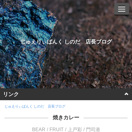
じゅえりぃばんく しのだ 店長ブログ
リンク
ホームページに戻る
じゅえりぃばんく しのだ 店長ブログ
焼きカレー
ヤフーオークションへ
BEAR
FRUIT
上戸彩
門司港