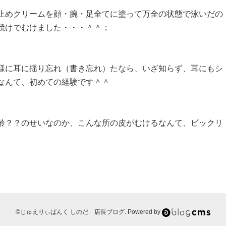
止めクリームを顔・腕・足全てに塗って万全の状態で泳いだの
焼けでむけました・・・＾＾；
様に耳に揺り忘れ（書き忘れ）たなら、いざ知らず、耳にもシ
なんて、初めての経験です＾＾
齢？？のせいなのか、こんな所の皮がむけるなんて、ビックリ
©じゅえりぃばんく しのだ 店長ブログ. Powered by