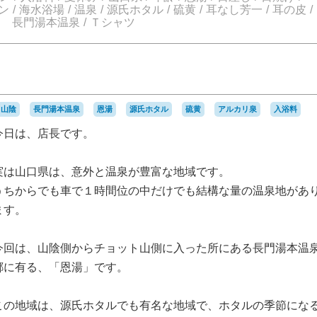
ン
海水浴場
温泉
源氏ホタル
硫黄
耳なし芳一
耳の皮
長門湯本温泉
Ｔシャツ
山陰
長門湯本温泉
恩湯
源氏ホタル
硫黄
アルカリ泉
入浴料
今日は、店長です。
実は山口県は、意外と温泉が豊富な地域です。
うちからでも車で１時間位の中だけでも結構な量の温泉地があ
ます。
今回は、山陰側からチョット山側に入った所にある長門湯本温
郷に有る、「恩湯」です。
この地域は、源氏ホタルでも有名な地域で、ホタルの季節にな