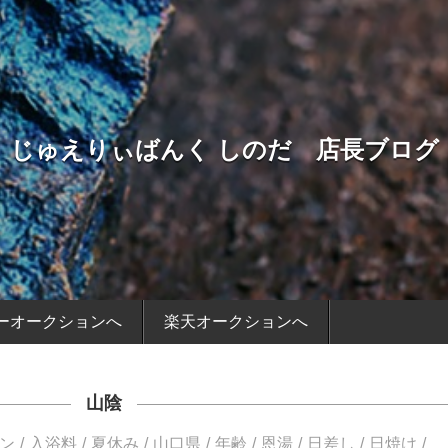
じゅえりぃばんく しのだ 店長ブログ
ーオークションへ
楽天オークションへ
山陰
ン
入浴料
夏休み
山口県
年齢
恩湯
日差し
日焼け