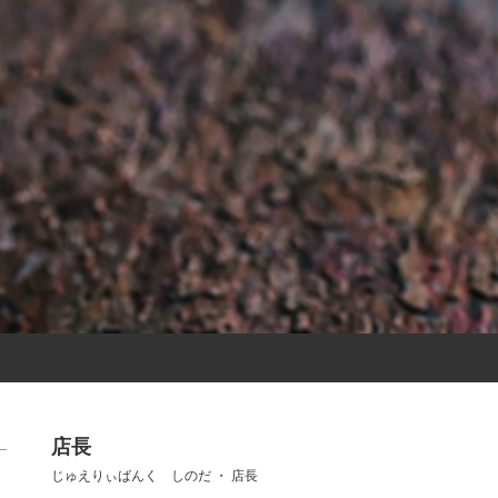
店長
じゅえりぃばんく しのだ ・ 店長