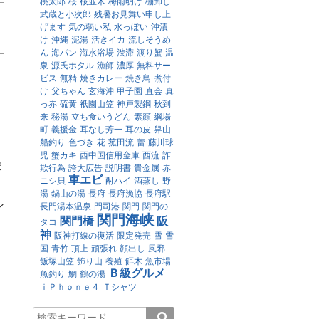
桃太郎
桜
桜並木
梅雨明け
棚卸し
武蔵と小次郎
残暑お見舞い申し上
げます
気の弱い私
水っぽい
沖漬
け
沖縄
泥湯
活きイカ
流しそうめ
ん
海パン
海水浴場
渋滞
渡り蟹
温
泉
源氏ホタル
漁師
濃厚
無料サー
ビス
無精
焼きカレー
焼き鳥
煮付
け
父ちゃん
玄海沖
甲子園
直会
真
っ赤
硫黄
祇園山笠
神戸製鋼
秋到
来
秘湯
立ち食いうどん
素顔
綱場
町
義援金
耳なし芳一
耳の皮
舁山
船釣り
色づき
花
菰田流
蕾
藤川球
児
蟹カキ
西中国信用金庫
西流
詐
ま
欺行為
誇大広告
説明書
貴金属
赤
車エビ
ニシ貝
酎ハイ
酒蒸し
野
湯
鍋山の湯
長府
長府漁協
長府駅
ル
長門湯本温泉
門司港
関門
関門の
関門海峡
関門橋
阪
タコ
神
阪神打線の復活
限定発売
雪
雪
国
青竹
頂上
頑張れ
顔出し
風邪
飯塚山笠
飾り山
養殖
餌木
魚市場
Ｂ級グルメ
魚釣り
鯛
鶴の湯
ｉＰｈｏｎｅ４
Ｔシャツ