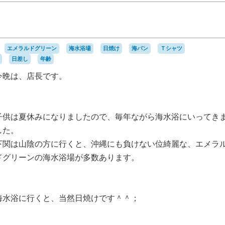
エメラルドグリーン
海水浴場
日焼け
海パン
Ｔシャツ
日差し
年齢
今晩は、店長です。
子供は夏休みになりましたので、毎年ながら海水浴にいってき
した。
下関は山陰の方に行くと、沖縄にも負けない位綺麗な、エメラ
ドグリーンの海水浴場が多数あります。
海水浴に行くと、当然日焼けです＾＾；