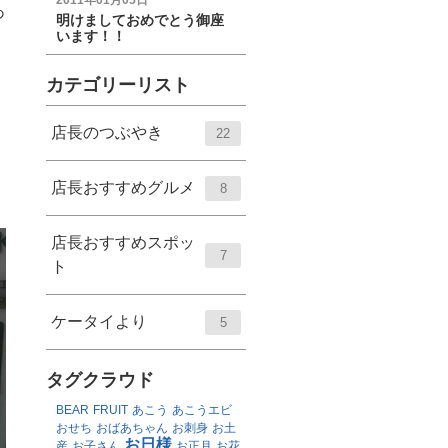
2011年01月05日
あ
明けましておめでとう御座
います！！
カテゴリーリスト
店長のつぶやき
22
店長おすすめグルメ
8
店長おすすめスポッ
7
ト
ケータイより
5
タグクラウド
BEAR
FRUIT
あこう
あこうエビ
おせち
おばあちゃん
お刺身
お土
お日様
産
お子さん
お正月
お花