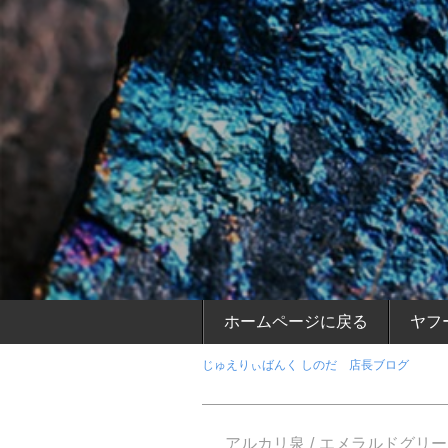
ホームページに戻る
ヤフ
じゅえりぃばんく しのだ 店長ブログ
アルカリ泉
エメラルドグリー