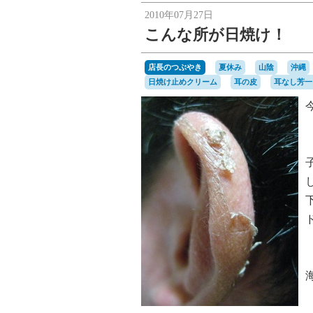
2010年07月27日
こんな所が日焼け！
店長のつぶやき
夏休み
山陰
沖縄
日焼け止めクリーム
耳の皮
耳なし芳一