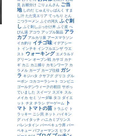
ご当
見
お裾分け
ごりょんさん
地
しのだ
じゅえりぃばんく
すま
し汁
ただ見エリア
てっちり
とん
ふぐ刺
こつラーメン
ふぐの河久
し
ふぐ刺しぶっかけ丼
ふぐ皮
へ
アラ
びん湯
アコウ
アップル製品
カブ
アルカリ泉
アースマラソン
イチゴ味
イカ釣り
イデアシー
ト
インチキ
インフルエンザ
ウエ
ウォーキング
スト
エメラルド
グリーン
オープン戦
カサゴ
カナ
ギ
カニ
カニ捕り
カモンワーフ
カ
ガシ
ラメル
カープ
カープ仕様
ラ
キジハタ
クサフグ
グリコ
グル
ーポン
コカコーラシート
コンビニ
ゴールデンウィークの初日
サボっ
ていました
スイーツ
スズキ
スル
メイカ
セミ
ソーダ味
タコ
ダイエ
ト
ット
チヌ
チラシ
デーゲーム
マト
トマトの苗
トラふぐ
ト
ラッキー
ニシ貝
ネット
ハイキン
グ
ハイタッチ
ハニカミプリンス
バレンタイン
バーベキュウ席
バー
ベキュー
パフォーマンス
ヒラメ
ブログ
プッチン