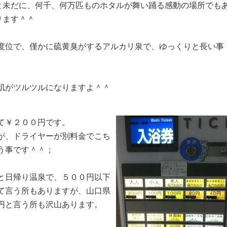
と未だに、何千、何万匹ものホタルが舞い踊る感動の場所でも
ります＾＾
度位で、僅かに硫黄臭がするアルカリ泉で、ゆっくりと長い事
肌がツルツルになりますよ＾＾
て￥２００円です。
が、ドライヤーが別料金でこち
う事です＾＾；
と日帰り温泉で、５００円以下
て言う所もありますが、山口県
円と言う所も沢山あります。