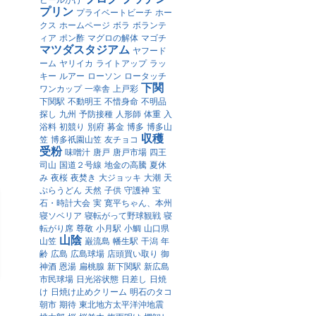
ビールかけ
プリン
プライベートビーチ
ホー
クス
ホームページ
ボラ
ボランテ
ィア
ポン酢
マグロの解体
マゴチ
マツダスタジアム
ヤフード
ーム
ヤリイカ
ライトアップ
ラッ
キー
ルアー
ローソン
ロータッチ
下関
ワンカップ
一幸舎
上戸彩
下関駅
不動明王
不惜身命
不明品
探し
九州
予防接種
人形師
体重
入
浴料
初競り
別府
募金
博多
博多山
収穫
笠
博多祇園山笠
友チョコ
受粉
味噌汁
唐戸
唐戸市場
四王
司山
国道２号線
地金の高騰
夏休
み
夜桜
夜焚き
大ジョッキ
大潮
天
ぷらうどん
天然
子供
守護神
宝
石・時計大会
実
寛平ちゃん、本州
寝ソベリア
寝転がって野球観戦
寝
転がり席
尊敬
小月駅
小鯛
山口県
山陰
山笠
巌流島
幡生駅
干潟
年
齢
広島
広島球場
店頭買い取り
御
神酒
恩湯
扁桃腺
新下関駅
新広島
市民球場
日光浴状態
日差し
日焼
け
日焼け止めクリーム
明石のタコ
朝市
期待
東北地方太平洋沖地震