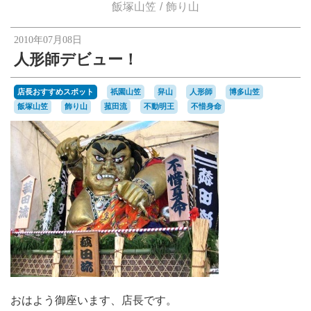
楽天オークションへ
飯塚山笠
飾り山
2010年07月08日
人形師デビュー！
店長おすすめスポット
祇園山笠
舁山
人形師
博多山笠
飯塚山笠
飾り山
菰田流
不動明王
不惜身命
おはよう御座います、店長です。