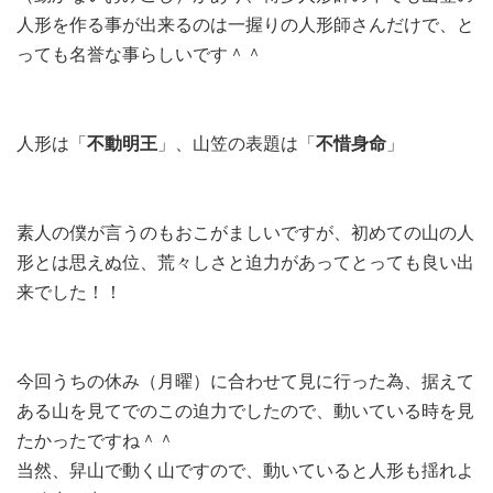
人形を作る事が出来るのは一握りの人形師さんだけで、と
っても名誉な事らしいです＾＾
人形は「
不動明王
」、山笠の表題は「
不惜身命
」
素人の僕が言うのもおこがましいですが、初めての山の人
形とは思えぬ位、荒々しさと迫力があってとっても良い出
来でした！！
今回うちの休み（月曜）に合わせて見に行った為、据えて
ある山を見てでのこの迫力でしたので、動いている時を見
たかったですね＾＾
当然、舁山で動く山ですので、動いていると人形も揺れよ