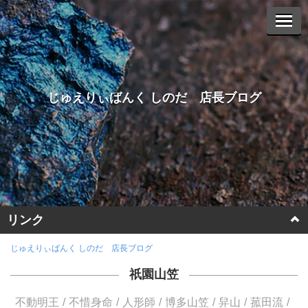
じゅえりぃばんく しのだ 店長ブログ
リンク
ホームページに戻る
じゅえりぃばんく しのだ 店長ブログ
祇園山笠
ヤフーオークションへ
不動明王
不惜身命
人形師
博多山笠
舁山
菰田流