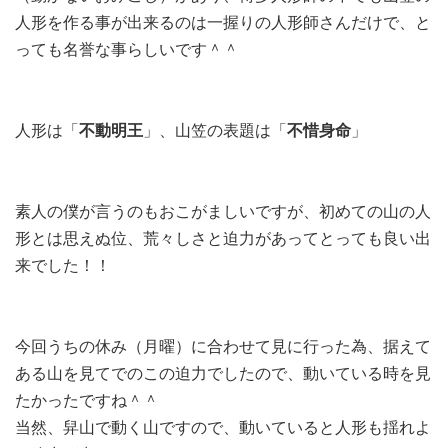
人形を作る事が出来るのは一握りの人形師さんだけで、と
っても名誉な事らしいです＾＾
人形は「
不動明王
」、山笠の表題は「
不惜身命
」
素人の僕が言うのもおこがましいですが、初めての山の人
形とは思えぬ位、荒々しさと迫力があってとっても良い出
来でした！！
今回うちの休み（月曜）に合わせて見に行った為、据えて
ある山を見てでのこの迫力でしたので、動いている時を見
たかったですね＾＾
当然、舁山で動く山ですので、動いていると人形も揺れよ