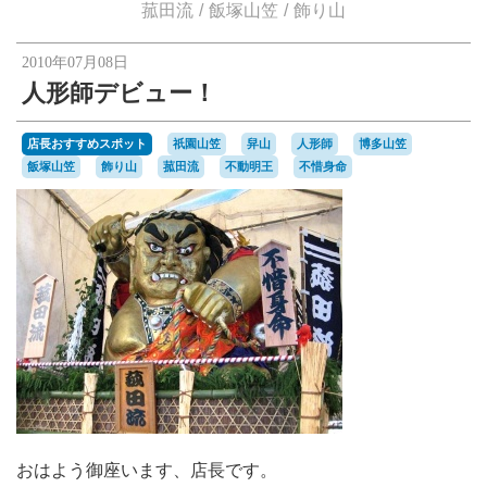
楽天オークションへ
菰田流
飯塚山笠
飾り山
2010年07月08日
人形師デビュー！
店長おすすめスポット
祇園山笠
舁山
人形師
博多山笠
飯塚山笠
飾り山
菰田流
不動明王
不惜身命
おはよう御座います、店長です。