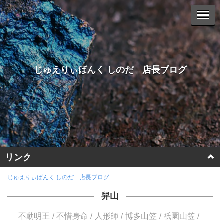
じゅえりぃばんく しのだ 店長ブログ
リンク
ホームページに戻る
じゅえりぃばんく しのだ 店長ブログ
舁山
ヤフーオークションへ
不動明王
不惜身命
人形師
博多山笠
祇園山笠