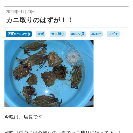
楽天オークションへ
2011年01月20日
カニ取りのはずが！！
店長のつぶやき
大潮
カニ捕り
赤ニシ貝
車エビ
マゴチ
今晩は、店長です。
昨晩（厳密には今朝）の大潮でカニ捕りに行ってきまし