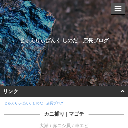
じゅえりぃばんく しのだ 店長ブログ
リンク
ホームページに戻る
じゅえりぃばんく しのだ 店長ブログ
カニ捕り
|
マゴチ
ヤフーオークションへ
大潮
赤ニシ貝
車エビ