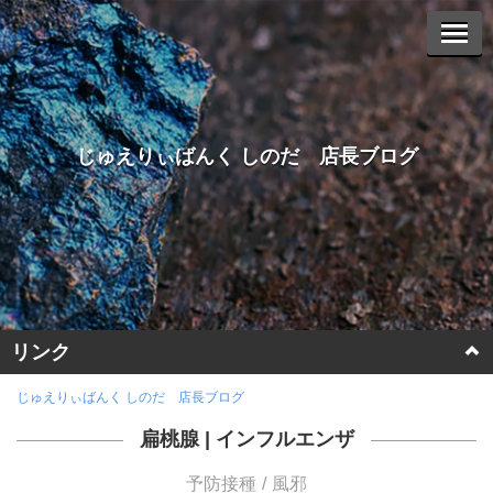
じゅえりぃばんく しのだ 店長ブログ
リンク
ホームページに戻る
じゅえりぃばんく しのだ 店長ブログ
扁桃腺
|
インフルエンザ
ヤフーオークションへ
予防接種
風邪