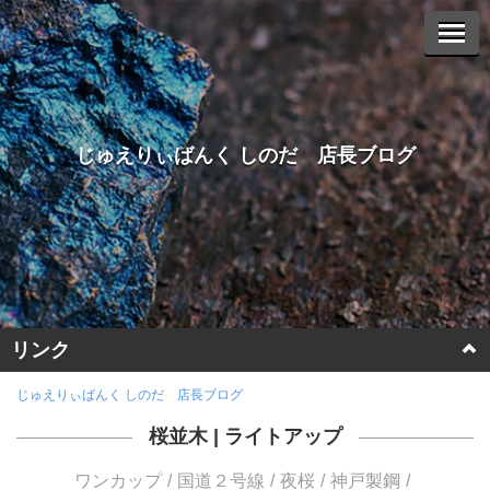
じゅえりぃばんく しのだ 店長ブログ
リンク
ホームページに戻る
じゅえりぃばんく しのだ 店長ブログ
桜並木
|
ライトアップ
ヤフーオークションへ
ワンカップ
国道２号線
夜桜
神戸製鋼