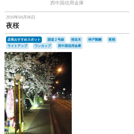
楽天オークションへ
西中国信用金庫
2010年04月06日
夜桜
店長おすすめスポット
国道２号線
桜並木
神戸製鋼
夜桜
ライトアップ
ワンカップ
西中国信用金庫