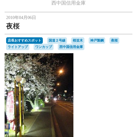
楽天オークションへ
西中国信用金庫
2010年04月06日
夜桜
店長おすすめスポット
国道２号線
桜並木
神戸製鋼
夜桜
ライトアップ
ワンカップ
西中国信用金庫