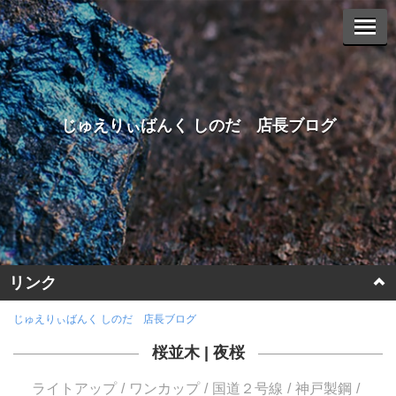
じゅえりぃばんく しのだ 店長ブログ
リンク
ホームページに戻る
じゅえりぃばんく しのだ 店長ブログ
桜並木
|
夜桜
ヤフーオークションへ
ライトアップ
ワンカップ
国道２号線
神戸製鋼